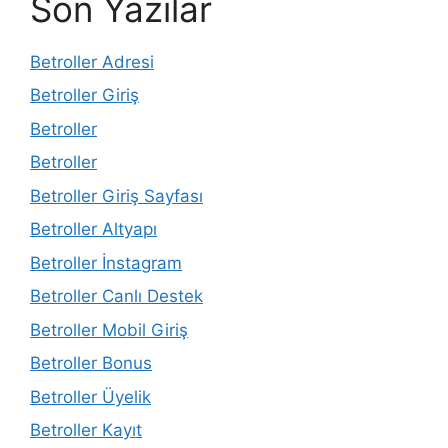
Son Yazılar
Betroller Adresi
Betroller Giriş
Betroller
Betroller
Betroller Giriş Sayfası
Betroller Altyapı
Betroller İnstagram
Betroller Canlı Destek
Betroller Mobil Giriş
Betroller Bonus
Betroller Üyelik
Betroller Kayıt