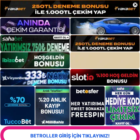
×
BETROLLER GİRİŞ İÇİN TIKLAYINIZ!