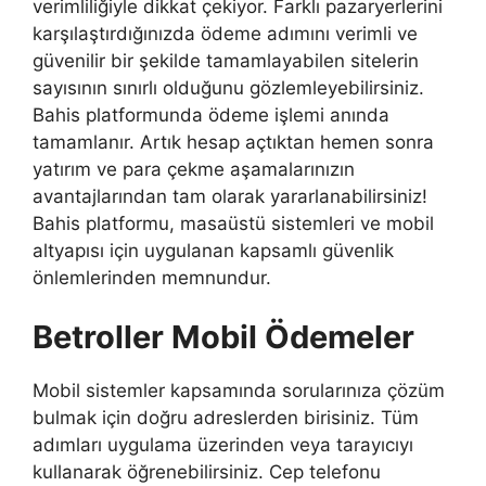
verimliliğiyle dikkat çekiyor. Farklı pazaryerlerini
karşılaştırdığınızda ödeme adımını verimli ve
güvenilir bir şekilde tamamlayabilen sitelerin
sayısının sınırlı olduğunu gözlemleyebilirsiniz.
Bahis platformunda ödeme işlemi anında
tamamlanır. Artık hesap açtıktan hemen sonra
yatırım ve para çekme aşamalarınızın
avantajlarından tam olarak yararlanabilirsiniz!
Bahis platformu, masaüstü sistemleri ve mobil
altyapısı için uygulanan kapsamlı güvenlik
önlemlerinden memnundur.
Betroller Mobil Ödemeler
Mobil sistemler kapsamında sorularınıza çözüm
bulmak için doğru adreslerden birisiniz. Tüm
adımları uygulama üzerinden veya tarayıcıyı
kullanarak öğrenebilirsiniz. Cep telefonu