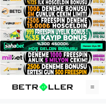
İçeriğe
atla
Menü