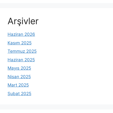
Arşivler
Haziran 2026
Kasım 2025
Temmuz 2025
Haziran 2025
Mayıs 2025
Nisan 2025
Mart 2025
Şubat 2025