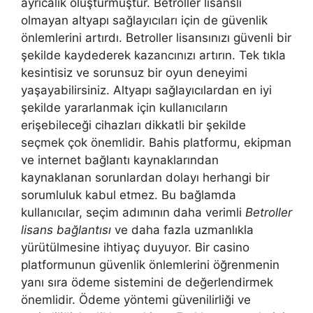
ayrıcalık oluşturmuştur. Betroller lisanslı
olmayan altyapı sağlayıcıları için de güvenlik
önlemlerini artırdı. Betroller lisansınızı güvenli bir
şekilde kaydederek kazancınızı artırın. Tek tıkla
kesintisiz ve sorunsuz bir oyun deneyimi
yaşayabilirsiniz. Altyapı sağlayıcılardan en iyi
şekilde yararlanmak için kullanıcıların
erişebileceği cihazları dikkatli bir şekilde
seçmek çok önemlidir. Bahis platformu, ekipman
ve internet bağlantı kaynaklarından
kaynaklanan sorunlardan dolayı herhangi bir
sorumluluk kabul etmez. Bu bağlamda
kullanıcılar, seçim adımının daha verimli
Betroller
lisans bağlantısı
ve daha fazla uzmanlıkla
yürütülmesine ihtiyaç duyuyor. Bir casino
platformunun güvenlik önlemlerini öğrenmenin
yanı sıra ödeme sistemini de değerlendirmek
önemlidir. Ödeme yöntemi güvenilirliği ve