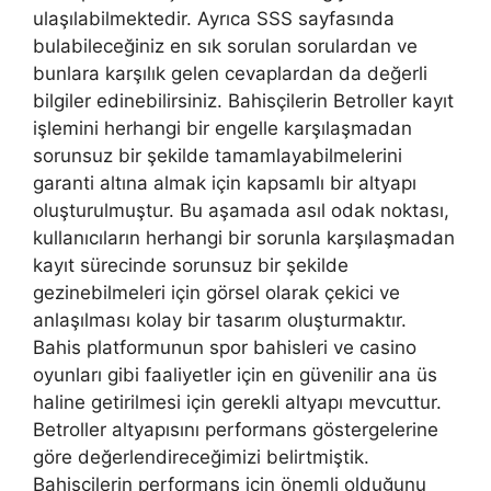
ulaşılabilmektedir. Ayrıca SSS sayfasında
bulabileceğiniz en sık sorulan sorulardan ve
bunlara karşılık gelen cevaplardan da değerli
bilgiler edinebilirsiniz. Bahisçilerin Betroller kayıt
işlemini herhangi bir engelle karşılaşmadan
sorunsuz bir şekilde tamamlayabilmelerini
garanti altına almak için kapsamlı bir altyapı
oluşturulmuştur. Bu aşamada asıl odak noktası,
kullanıcıların herhangi bir sorunla karşılaşmadan
kayıt sürecinde sorunsuz bir şekilde
gezinebilmeleri için görsel olarak çekici ve
anlaşılması kolay bir tasarım oluşturmaktır.
Bahis platformunun spor bahisleri ve casino
oyunları gibi faaliyetler için en güvenilir ana üs
haline getirilmesi için gerekli altyapı mevcuttur.
Betroller altyapısını performans göstergelerine
göre değerlendireceğimizi belirtmiştik.
Bahisçilerin performans için önemli olduğunu