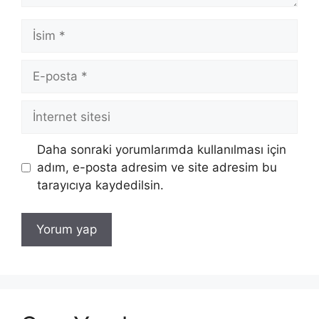
İsim
E-
posta
İnternet
sitesi
Daha sonraki yorumlarımda kullanılması için
adım, e-posta adresim ve site adresim bu
tarayıcıya kaydedilsin.