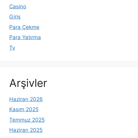
Casino
Giriş
Para Çekme
Para Yatırma
Tv
Arşivler
Haziran 2026
Kasım 2025
Temmuz 2025
Haziran 2025