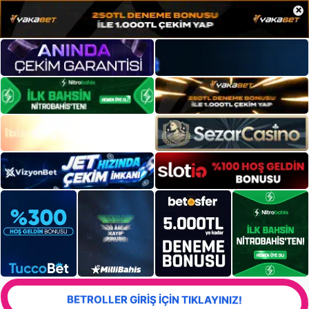
×
BETROLLER GİRİŞ İÇİN TIKLAYINIZ!