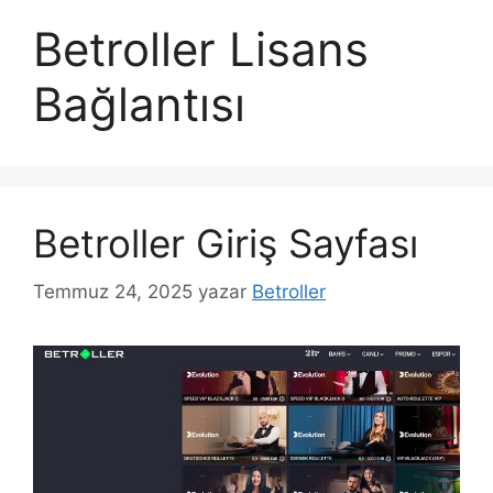
Betroller Lisans
Bağlantısı
Betroller Giriş Sayfası
Temmuz 24, 2025
yazar
Betroller