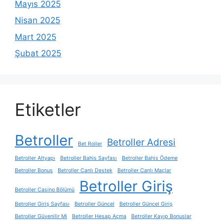
Mayıs 2025
Nisan 2025
Mart 2025
Şubat 2025
Etiketler
Betroller
Betroller Adresi
Bet Roller
Betroller Altyapı
Betroller Bahis Sayfası
Betroller Bahis Ödeme
Betroller Bonus
Betroller Canlı Destek
Betroller Canlı Maçlar
Betroller Giriş
Betroller Casino Bölümü
Betroller Giriş Sayfası
Betroller Güncel
Betroller Güncel Giriş
Betroller Güvenilir Mi
Betroller Hesap Açma
Betroller Kayıp Bonuslar