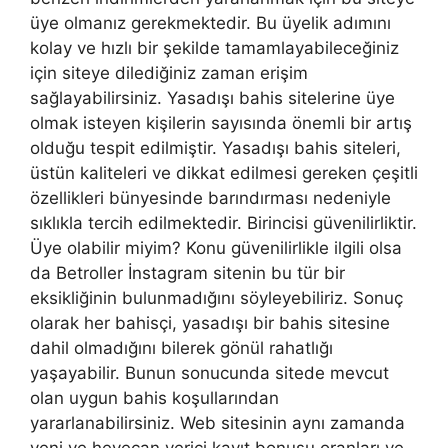
üye olmanız gerekmektedir. Bu üyelik adımını
kolay ve hızlı bir şekilde tamamlayabileceğiniz
için siteye dilediğiniz zaman erişim
sağlayabilirsiniz. Yasadışı bahis sitelerine üye
olmak isteyen kişilerin sayısında önemli bir artış
olduğu tespit edilmiştir. Yasadışı bahis siteleri,
üstün kaliteleri ve dikkat edilmesi gereken çeşitli
özellikleri bünyesinde barındırması nedeniyle
sıklıkla tercih edilmektedir. Birincisi güvenilirliktir.
Üye olabilir miyim? Konu güvenilirlikle ilgili olsa
da Betroller İnstagram sitenin bu tür bir
eksikliğinin bulunmadığını söyleyebiliriz. Sonuç
olarak her bahisçi, yasadışı bir bahis sitesine
dahil olmadığını bilerek gönül rahatlığı
yaşayabilir. Bunun sonucunda sitede mevcut
olan uygun bahis koşullarından
yararlanabilirsiniz. Web sitesinin aynı zamanda
yeni ve heyecan verici kayıt bonusu oranları ve