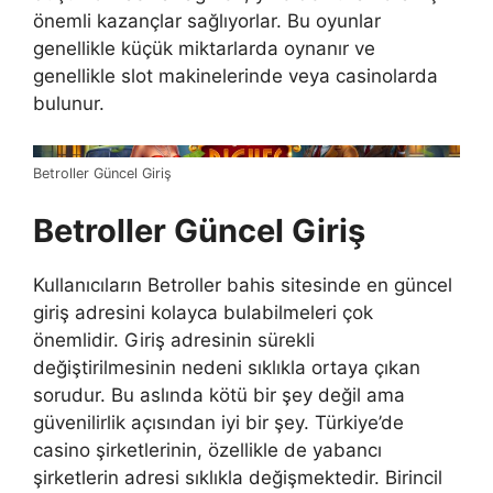
önemli kazançlar sağlıyorlar. Bu oyunlar
genellikle küçük miktarlarda oynanır ve
genellikle slot makinelerinde veya casinolarda
bulunur.
Betroller Güncel Giriş
Betroller Güncel Giriş
Kullanıcıların Betroller bahis sitesinde en güncel
giriş adresini kolayca bulabilmeleri çok
önemlidir. Giriş adresinin sürekli
değiştirilmesinin nedeni sıklıkla ortaya çıkan
sorudur. Bu aslında kötü bir şey değil ama
güvenilirlik açısından iyi bir şey. Türkiye’de
casino şirketlerinin, özellikle de yabancı
şirketlerin adresi sıklıkla değişmektedir. Birincil