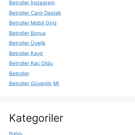
Betroller İnstagram
Betroller Canlı Destek
Betroller Mobil Giriş
Betroller Bonus
Betroller Üyelik
Betroller Kayıt
Betroller Kaç Oldu
Betroller
Betroller Güvenilir Mi
Kategoriler
Bahis