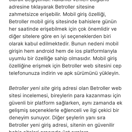
adresine tıklayarak Betroller sitesine
zahmetsizce erişebilir. Mobil giriş özelliği,
Betroller mobil giriş sitesinde bahislere günün
her saatinde erişebilmek için çok önemlidir ve
diğer sitelere göre en iyi seçeneklerden biri
olarak kabul edilmektedir. Bunun nedeni mobil
girişin hem android hem de ios platformlarıyla
uyumlu bir özelliğe sahip olmasıdır. Mobil giriş
özelliğine erişmek için Betroller web sitesini cep
telefonunuza indirin ve apk sürümünü yükleyin.
Betroller yeni site
giriş adresi olan Betroller web
sitesi incelemesi, bireylerin para kazanması için
güvenli bir platform sağlarken, aynı zamanda ek
gelişmiş seçeneklerle eğlenceli ve ilgi çekici bir
deneyim sunuyor. Diğer şeylerin yanı sıra
Betroller yeni giriş adresi, sitenin en güvenilir