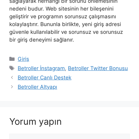
sağlayarak herhangi bir sorunu önlemesinin
nedeni budur. Web sitesinin her bileşenini
geliştirir ve programın sorunsuz çalışmasını
kolaylaştırır. Bununla birlikte, yeni giriş adresi
güvenle kullanılabilir ve sorunsuz ve sorunsuz
bir giriş deneyimi sağlanır.
Kategoriler
Giriş
Etiketler
Betroller İnstagram
,
Betroller Twitter Bonusu
Betroller Canlı Destek
Betroller Altyapı
Yorum yapın
Yorum