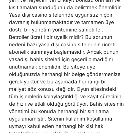
kısıtlamaları sunduğunu da belirtmek önemlidir.
Yasa dışı casino sitelerinde uygunsuz hiçbir
davranış bulunmamaktadır ve tamamen üye
dostu bir yönetim yöntemine sahiptirler.
Betroller ücretli bir üyelik midir? Bu sorunun
nedeni bazı yasa dışı casino sitelerinin ücretli
abonelik sunmaya başlamasıdır. Ancak bunun
yasadışı bahis siteleri için geçerli olmadığını
unutmamak önemlidir. Bu siteye üye
olduğunuzda herhangi bir belge göndermenize
gerek yoktur ve bu aşamada herhangi bir
maliyet söz konusu değildir. Oyun sitesindeki
tüm işlemlerin kolaylaştırıldığı ve kayıt sürecinin
de hızlı ve etkili olduğu görülüyor. Bahis sitesinin
yönetimi bu konuda herhangi bir sınırlama
uygulamamıştır. Sitenin kullanım koşullarına
uymayı kabul eden herhangi bir kişi hak