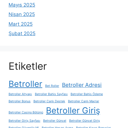
Mayıs 2025
Nisan 2025
Mart 2025
Şubat 2025
Etiketler
Betroller
Betroller Adresi
Bet Roller
Betroller Altyapı
Betroller Bahis Sayfası
Betroller Bahis Ödeme
Betroller Bonus
Betroller Canlı Destek
Betroller Canlı Maçlar
Betroller Giriş
Betroller Casino Bölümü
Betroller Giriş Sayfası
Betroller Güncel
Betroller Güncel Giriş
Betroller Güvenilir Mi
Betroller Hesap Açma
Betroller Kayıp Bonuslar