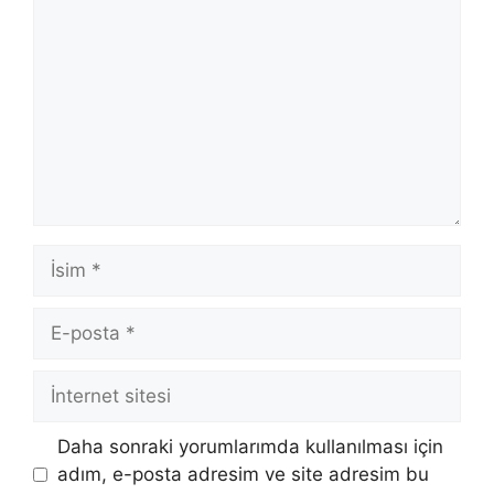
İsim
E-
posta
İnternet
sitesi
Daha sonraki yorumlarımda kullanılması için
adım, e-posta adresim ve site adresim bu