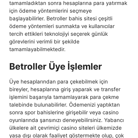
tamamladıktan sonra hesaplarına para yatırmak
için ödeme yöntemlerini seçmeye
başlayabilirler. Betroller bahis sitesi çeşitli
ödeme yöntemleri sunmakta ve kullanıcılar
tercih ettikleri teknolojiyi seçerek günlük
görevlerini verimli bir şekilde
tamamlayabilmektedir.
Betroller Üye İşlemler
Üye hesaplarından para çekebilmek için
bireyler, hesaplarına giriş yaparak ve transfer
işlemini başarıyla tamamlayarak para çekme
talebinde bulunabilirler. Ödemenizi yaptıktan
sonra spor bahislerine girişebilir veya casino
oyunlarında şansınızı deneyebilirsiniz. Yabancı
ülkelere ait çevrimiçi casino siteleri ülkemizde
yasa dışı olarak faaliyet göstermekte olup, çok