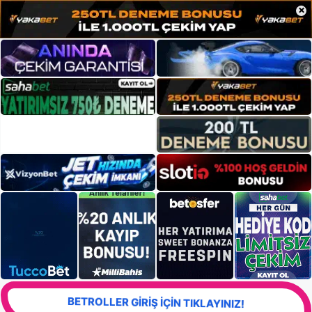
×
BETROLLER GİRİŞ İÇİN TIKLAYINIZ!