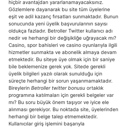
hiçbir avantajdan yararlanamayacaksınız.
Gözlemlere dayanarak bu site tüm üyelerine
eşit ve adil kazanç fırsatları sunmaktadır. Bunun
sonucunda yeni üyelik başvurularının sayısı
oldukça fazladır. Betroller Twitter kullanıcı adı
nedir ve herhangi bir değişikliğe uğrayacak mı?
Casino, spor bahisleri ve casino oyunlarıyla ilgili
hizmetler sunmakta ve abonelik almaya devam
etmektedir. Bu siteye üye olmak için bir saniye
bile beklemenize gerek yok. Sitede gerekli
üyelik bilgileri yazılı olarak sunulduğu için
süreçte herhangi bir sorun yaşanmamaktadır.
Bireylerin
Betroller twitter bonusu
ortaklık
programına katılmaları için gerekli belgeler var
mı? Bu soru büyük önem taşıyor ve iyice ele
alınması gerekiyor. Bu noktada site, üyelerinden
herhangi bir belge talep etmemektedir.
Kullanıcılar giriş işlemini başarıyla