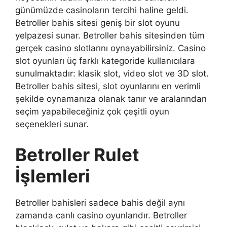
günümüzde casinoların tercihi haline geldi.
Betroller bahis sitesi geniş bir slot oyunu
yelpazesi sunar. Betroller bahis sitesinden tüm
gerçek casino slotlarını oynayabilirsiniz. Casino
slot oyunları üç farklı kategoride kullanıcılara
sunulmaktadır: klasik slot, video slot ve 3D slot.
Betroller bahis sitesi, slot oyunlarını en verimli
şekilde oynamanıza olanak tanır ve aralarından
seçim yapabileceğiniz çok çeşitli oyun
seçenekleri sunar.
Betroller Rulet
İşlemleri
Betroller bahisleri sadece bahis değil aynı
zamanda canlı casino oyunlarıdır. Betroller