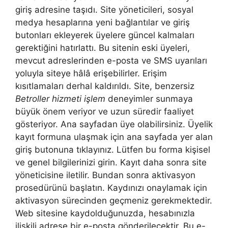
giriş adresine taşıdı. Site yöneticileri, sosyal
medya hesaplarına yeni bağlantılar ve giriş
butonları ekleyerek üyelere güncel kalmaları
gerektiğini hatırlattı. Bu sitenin eski üyeleri,
mevcut adreslerinden e-posta ve SMS uyarıları
yoluyla siteye hâlâ erişebilirler. Erişim
kısıtlamaları derhal kaldırıldı. Site, benzersiz
Betroller hizmeti işlem
deneyimler sunmaya
büyük önem veriyor ve uzun süredir faaliyet
gösteriyor. Ana sayfadan üye olabilirsiniz. Üyelik
kayıt formuna ulaşmak için ana sayfada yer alan
giriş butonuna tıklayınız. Lütfen bu forma kişisel
ve genel bilgilerinizi girin. Kayıt daha sonra site
yöneticisine iletilir. Bundan sonra aktivasyon
prosedürünü başlatın. Kaydınızı onaylamak için
aktivasyon sürecinden geçmeniz gerekmektedir.
Web sitesine kaydolduğunuzda, hesabınızla
ilişkili adrese bir e-posta gönderilecektir. Bu e-