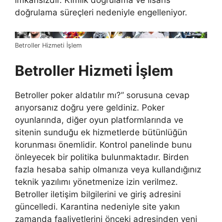
imkansızdır. Kimlik doğrulama ve lisans
doğrulama süreçleri nedeniyle engelleniyor.
Betroller Hizmeti İşlem
Betroller Hizmeti İşlem
Betroller poker aldatılır mı?” sorusuna cevap
arıyorsanız doğru yere geldiniz. Poker
oyunlarında, diğer oyun platformlarında ve
sitenin sunduğu ek hizmetlerde bütünlüğün
korunması önemlidir. Kontrol panelinde bunu
önleyecek bir politika bulunmaktadır. Birden
fazla hesaba sahip olmanıza veya kullandığınız
teknik yazılımı yönetmenize izin verilmez.
Betroller iletişim bilgilerini ve giriş adresini
güncelledi. Karantina nedeniyle site yakın
zamanda faaliyetlerini önceki adresinden yeni