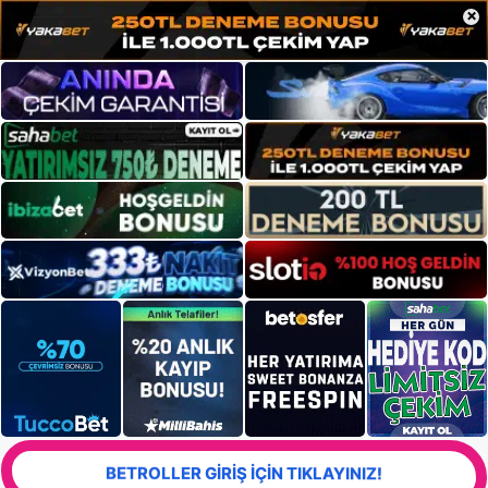
×
BETROLLER GİRİŞ İÇİN TIKLAYINIZ!