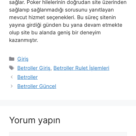
sağlar. Poker hilelerinin doğrudan site üzerinden
sağlanıp sağlanmadığı sorusunu yanıtlayan
mevcut hizmet seçenekleri. Bu süreç sitenin
yayına girdiği günden bu yana devam etmekte
olup site bu alanda geniş bir deneyim
kazanmıştır.
Kategoriler
Giriş
Etiketler
Betroller Giriş
,
Betroller Rulet İşlemleri
Betroller
Betroller Güncel
Yorum yapın
Yorum