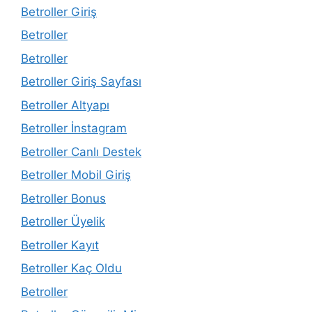
Betroller Giriş
Betroller
Betroller
Betroller Giriş Sayfası
Betroller Altyapı
Betroller İnstagram
Betroller Canlı Destek
Betroller Mobil Giriş
Betroller Bonus
Betroller Üyelik
Betroller Kayıt
Betroller Kaç Oldu
Betroller