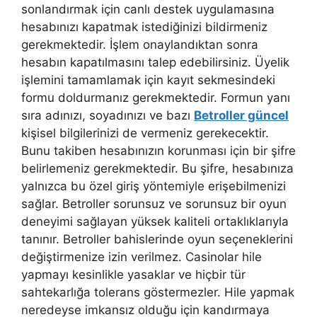
sonlandırmak için canlı destek uygulamasına
hesabınızı kapatmak istediğinizi bildirmeniz
gerekmektedir. İşlem onaylandıktan sonra
hesabın kapatılmasını talep edebilirsiniz. Üyelik
işlemini tamamlamak için kayıt sekmesindeki
formu doldurmanız gerekmektedir. Formun yanı
sıra adınızı, soyadınızı ve bazı
Betroller güncel
kişisel bilgilerinizi de vermeniz gerekecektir.
Bunu takiben hesabınızın korunması için bir şifre
belirlemeniz gerekmektedir. Bu şifre, hesabınıza
yalnızca bu özel giriş yöntemiyle erişebilmenizi
sağlar. Betroller sorunsuz ve sorunsuz bir oyun
deneyimi sağlayan yüksek kaliteli ortaklıklarıyla
tanınır. Betroller bahislerinde oyun seçeneklerini
değiştirmenize izin verilmez. Casinolar hile
yapmayı kesinlikle yasaklar ve hiçbir tür
sahtekarlığa tolerans göstermezler. Hile yapmak
neredeyse imkansız olduğu için kandırmaya