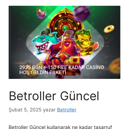
Betroller Güncel
Şubat 5, 2025
yazar
Betroller
Betroller Güncel kullanarak ne kadar tasarruf