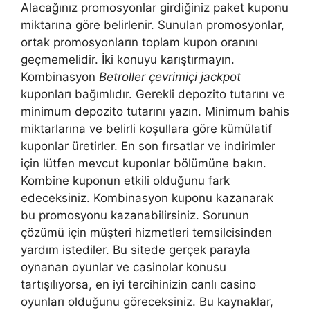
Alacağınız promosyonlar girdiğiniz paket kuponu
miktarına göre belirlenir. Sunulan promosyonlar,
ortak promosyonların toplam kupon oranını
geçmemelidir. İki konuyu karıştırmayın.
Kombinasyon
Betroller çevrimiçi jackpot
kuponları bağımlıdır. Gerekli depozito tutarını ve
minimum depozito tutarını yazın. Minimum bahis
miktarlarına ve belirli koşullara göre kümülatif
kuponlar üretirler. En son fırsatlar ve indirimler
için lütfen mevcut kuponlar bölümüne bakın.
Kombine kuponun etkili olduğunu fark
edeceksiniz. Kombinasyon kuponu kazanarak
bu promosyonu kazanabilirsiniz. Sorunun
çözümü için müşteri hizmetleri temsilcisinden
yardım istediler. Bu sitede gerçek parayla
oynanan oyunlar ve casinolar konusu
tartışılıyorsa, en iyi tercihinizin canlı casino
oyunları olduğunu göreceksiniz. Bu kaynaklar,