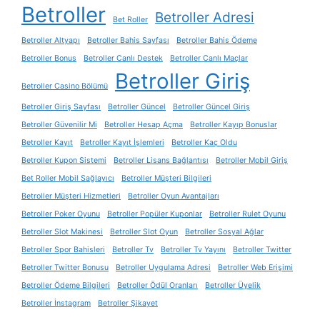
Betroller
Betroller Adresi
Bet Roller
Betroller Altyapı
Betroller Bahis Sayfası
Betroller Bahis Ödeme
Betroller Bonus
Betroller Canlı Destek
Betroller Canlı Maçlar
Betroller Giriş
Betroller Casino Bölümü
Betroller Giriş Sayfası
Betroller Güncel
Betroller Güncel Giriş
Betroller Güvenilir Mi
Betroller Hesap Açma
Betroller Kayıp Bonuslar
Betroller Kayıt
Betroller Kayıt İşlemleri
Betroller Kaç Oldu
Betroller Kupon Sistemi
Betroller Lisans Bağlantısı
Betroller Mobil Giriş
Bet Roller Mobil Sağlayıcı
Betroller Müşteri Bilgileri
Betroller Müşteri Hizmetleri
Betroller Oyun Avantajları
Betroller Poker Oyunu
Betroller Popüler Kuponlar
Betroller Rulet Oyunu
Betroller Slot Makinesi
Betroller Slot Oyun
Betroller Sosyal Ağlar
Betroller Spor Bahisleri
Betroller Tv
Betroller Tv Yayını
Betroller Twitter
Betroller Twitter Bonusu
Betroller Uygulama Adresi
Betroller Web Erişimi
Betroller Ödeme Bilgileri
Betroller Ödül Oranları
Betroller Üyelik
Betroller İnstagram
Betroller Şikayet