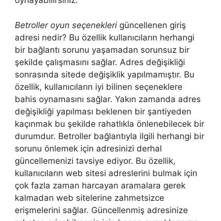
oynayabilirsiniz.
Betroller oyun seçenekleri
güncellenen giriş
adresi nedir? Bu özellik kullanıcıların herhangi
bir bağlantı sorunu yaşamadan sorunsuz bir
şekilde çalışmasını sağlar. Adres değişikliği
sonrasında sitede değişiklik yapılmamıştır. Bu
özellik, kullanıcıların iyi bilinen seçeneklere
bahis oynamasını sağlar. Yakın zamanda adres
değişikliği yapılması beklenen bir şantiyeden
kaçınmak bu şekilde rahatlıkla önlenebilecek bir
durumdur. Betroller bağlantıyla ilgili herhangi bir
sorunu önlemek için adresinizi derhal
güncellemenizi tavsiye ediyor. Bu özellik,
kullanıcıların web sitesi adreslerini bulmak için
çok fazla zaman harcayan aramalara gerek
kalmadan web sitelerine zahmetsizce
erişmelerini sağlar. Güncellenmiş adresinize